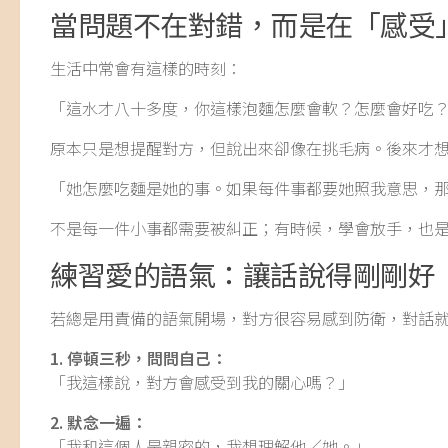
當問題不在對錯，而是在「感受
生活中常會有這樣的時刻：
「這水才八十多度，你這樣泡麵怎麼會軟？怎麼會好吃
原本只是想提醒對方，但說出來卻像在挑毛病。後來才
「她怎麼吃麵是她的事。如果每件事都要她照我意思，
不是每一件小事都需要被糾正；有時候，學會放手，也
練習愛的語氣：讓話說得剛剛好
若總是用責備的語氣開場，對方很容易感到防衛，對話
1. 停頓三秒，問問自己：
「我這樣說，對方會感受到我的關心嗎？」
2. 默念一遍：
「我和這個人是親密的，我想理解他／她。」