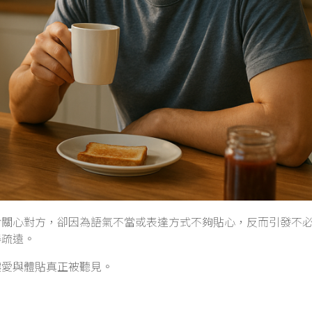
於關心對方，卻因為語氣不當或表達方式不夠貼心，反而引發不
得疏遠。
讓愛與體貼真正被聽見。