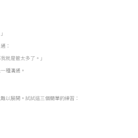
」
？」
想通：
那我就是管太多了。」
是一種溝通。
就難以展開。試試這三個簡單的練習：