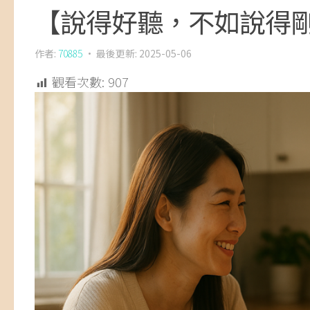
【說得好聽，不如說得
作者:
70885
· 最後更新:
2025-05-06
觀看次數:
907