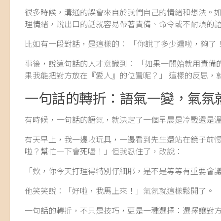
很多時候，溝通的誤會來自於我們自己的情緒和想法。
理情緒，說出口的話就容易帶著責備、命令或不耐煩的
比如有一段對話，是這樣的： 「你說了多少遍啦，夠了
事後，說這句話的人才意識到： 「如果一開始就用責備
果我能把對方放在『愛人』的位置呢？」 這樣的反思，
一句話的轉折：語氣一變，氣氛
有時候，一句話的語氣，就決定了一個早晨是冷戰還是
有天早上，我一邊收玩具，一邊看到先生還站在鏡子前
啦？幫忙一下會死喔！」但我忍住了，改說：
「欸，你今天打理得特別仔細耶，是不是等等有重要會
他笑笑說：「好啦，我馬上來！」氣氛就這樣鬆開了。
一句話的轉折，不只是技巧，更是一種選擇：選擇讓對