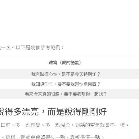
說一次。以下是幾個參考範例：
改寫（愛的語氣）
我有點擔心你，是不是今天特別忙？
我知道你忙，要不要我幫你拿東西？
看來今天真的很趕，要不要我幫你一起找？
說得多漂亮，而是說得剛剛好
開口前，多一點察覺、多一點溫柔，對話的空氣就會不一樣。
肩。這樣，愛就會停留得久一點，靠近得深一點。