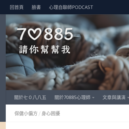
回首頁
臉書
心理自聊師PODCAST
關於七０八八五
關於70885心理師
文章與講演
/
保健小偏方
身心困擾