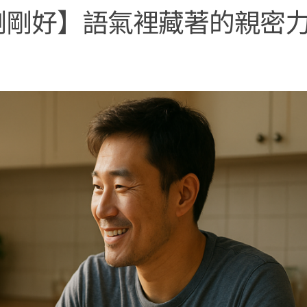
剛剛好】語氣裡藏著的親密