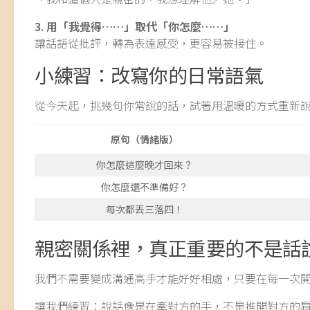
3. 用「我覺得……」取代「你怎麼……」
讓話語從批評，轉為表達感受，更容易被接住。
小練習：改寫你的日常語氣
從今天起，挑幾句你常說的話，試著用溫暖的方式重新
原句（情緒版）
你怎麼這麼晚才回來？
你怎麼還不準備好？
每次都丟三落四！
親密關係裡，真正重要的不是話
我們不需要變成溝通高手才能好好相處，只要在每一次
讓我們練習：說話像是在牽對方的手，不是推開對方的