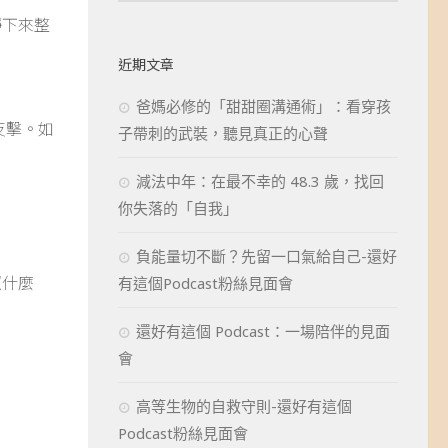
靜下來整
近期文章
爸媽必修的「甜甜圈溝通術」：看穿孩
反擊。如
子帶刺的武裝，聽見真正的心聲
減法中年：在最不幸的 48.3 歲，找回
你失落的「自我」
負能量切不斷？先留一口氣給自己-還好
照什麼
有這個Podcast粉絲見面會
還好有這個 Podcast：一場陪伴的見面
會
高等生物的自救守則-還好有這個
Podcast粉絲見面會