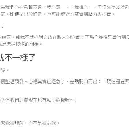
如果我們心裡急著表達「我在意」、「我擔心」，但沒來得及冷
語氣。即使是出於好意，也可能讓對方感覺到壓力與指責。
！」
的語氣，那我不就把對方放在敵人的位置上了嗎？最後只會得到
就是溝通修煉的開始。
就不一樣了
溫暖。
慢慢整理頭髮。心裡其實已經急了，差點脫口而出：「現在是在
議？但我們這邊現在也有點小危機喔～」
方感覺被理解，而不是被挑戰。