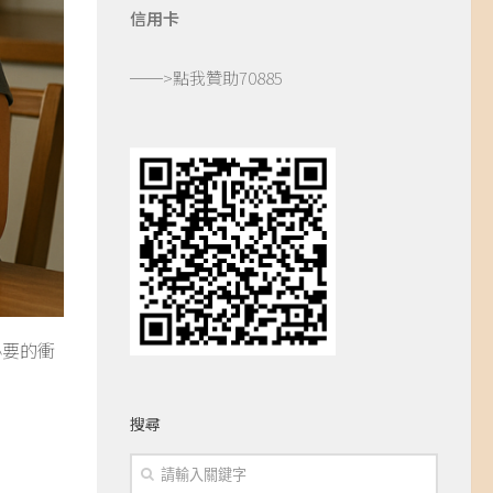
信用卡
──>
點我贊助70885
必要的衝
搜尋