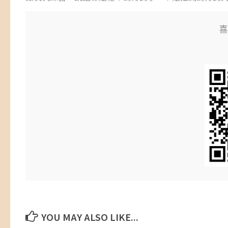
喜
YOU MAY ALSO LIKE...