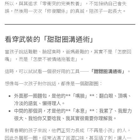
所以，與其追求「零衝突的完美教養」，不如接納自己會失
誤，然後用一次次「修復關係」的真誠，陪孩子一起長大。
看穿武裝的「甜甜圈溝通術」
當孩子說話難聽、臉超臭時，爸媽最難的，其實不是「怎麼回
嘴」，而是「怎麼不被情緒拖著走」。
這時，可以試試看一個很好用的工具——
「甜甜圈溝通術」
。
想像每一次孩子對你說話，都像是一個甜甜圈：
外面那一圈麵包，是他的**「嘴臉」**：翻白眼、頂嘴、
冷淡的語氣、懶得理人。
中間的那個洞，才是他的**「本意」**：我累了、我壓力
很大、我怕你又要唸我、我其實很需要你理解我。
對青春期的孩子來說，他們正努力長成「不再是小孩」的人，
因此外層那一圈，經常沾滿了苦澀口味，甚至插了刺，讓人一