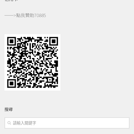
──>
點我贊助70885
搜尋