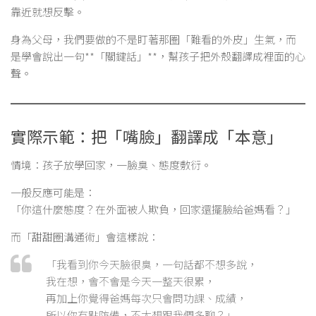
靠近就想反擊。
身為父母，我們要做的不是盯著那圈「難看的外皮」生氣，而
是學會說出一句**「關鍵話」**，幫孩子把外殼翻譯成裡面的心
聲。
實際示範：把「嘴臉」翻譯成「本意」
情境：孩子放學回家，一臉臭、態度敷衍。
一般反應可能是：
「你這什麼態度？在外面被人欺負，回家還擺臉給爸媽看？」
而「甜甜圈溝通術」會這樣說：
「我看到你今天臉很臭，一句話都不想多說，
我在想，會不會是今天一整天很累，
再加上你覺得爸媽每次只會問功課、成績，
所以你有點防備，不太想跟我們多聊？」