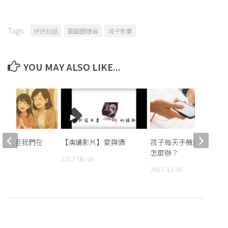
Tags:
好好說話
甜甜圈理論
親子教養
YOU MAY ALSO LIKE...
美，但我們在
【演講影片】愛與債
孩子每天手機滑不停，
怎麼辦？
2017-08-16
18
2017-12-05