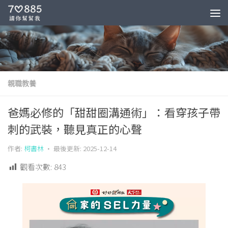
親職教養
爸媽必修的「甜甜圈溝通術」：看穿孩子帶
刺的武裝，聽見真正的心聲
作者:
柯書林
· 最後更新:
2025-12-14
觀看次數:
843