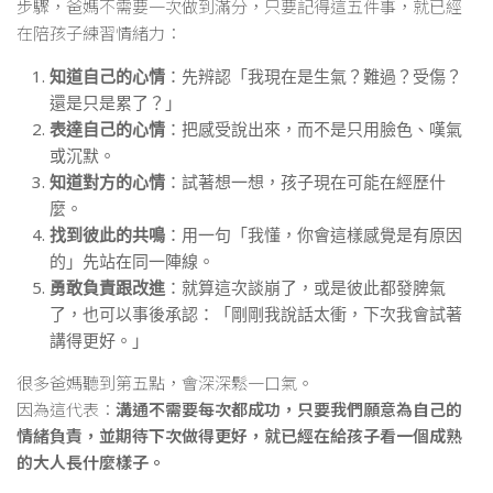
步驟，爸媽不需要一次做到滿分，只要記得這五件事，就已經
在陪孩子練習情緒力：
知道自己的心情
：先辨認「我現在是生氣？難過？受傷？
還是只是累了？」
表達自己的心情
：把感受說出來，而不是只用臉色、嘆氣
或沉默。
知道對方的心情
：試著想一想，孩子現在可能在經歷什
麼。
找到彼此的共鳴
：用一句「我懂，你會這樣感覺是有原因
的」先站在同一陣線。
勇敢負責跟改進
：就算這次談崩了，或是彼此都發脾氣
了，也可以事後承認：「剛剛我說話太衝，下次我會試著
講得更好。」
很多爸媽聽到第五點，會深深鬆一口氣。
因為這代表：
溝通不需要每次都成功，只要我們願意為自己的
情緒負責，並期待下次做得更好，就已經在給孩子看一個成熟
的大人長什麼樣子。